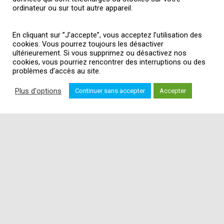
ordinateur ou sur tout autre appareil.
En cliquant sur ”J’accepte”, vous acceptez l’utilisation des
cookies. Vous pourrez toujours les désactiver
ultérieurement. Si vous supprimez ou désactivez nos
cookies, vous pourriez rencontrer des interruptions ou des
problèmes d’accès au site.
Plus d'options
Continuer sans accepter
Accepter
Découvrir notre réseau
Le réseau Polytech regroupe 15 écoles
d’ingénieurs et 5 écoles associées. Toutes sont
des écoles publiques universitaires relevant du