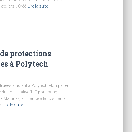
, ateliers… Créé
Lire la suite
 de protections
les à Polytech
ruées étudiant à Polytech Montpellier
jectif de l’initiative 100 pour sang
 Martinez, et financé à la fois par le
à
Lire la suite