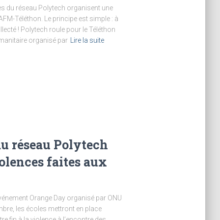
s du réseau Polytech organisent une
AFM-Téléthon. Le principe est simple : à
lecté ! Polytech roule pour le Téléthon
manitaire organisé par
Lire la suite
 du réseau Polytech
iolences faites aux
l’événement Orange Day organisé par ONU
e, les écoles mettront en place
re fin à la violence à l’encontre des