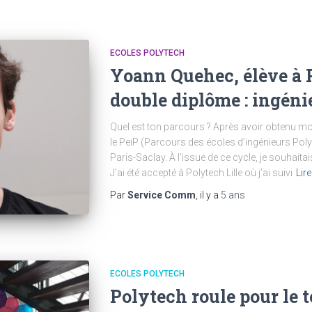
ECOLES POLYTECH
Yoann Quehec, élève à P
double diplôme : ingéni
Quel est ton parcours ? Après avoir obtenu mon
le PeiP (Parcours des écoles d’ingénieurs Poly
Paris-Saclay. À l’issue de ce cycle, je souhaitais
J’ai été accepté à Polytech Lille où j’ai suivi
Lire
Par
Service Comm
, il y a
5 ans
ECOLES POLYTECH
Polytech roule pour le t