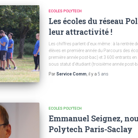
ECOLES POLYTECH
Les écoles du réseau Po
leur attractivité !
Les chiffres parlent d’eux même : à la rentré
élèves en première année du Parcours des écol
première année post-bac) et 3 600 entrants en 
sous statut d’étudiant (troisième année post-ba
Par
Service Comm
, il y a
5 ans
ECOLES POLYTECH
Emmanuel Seignez, nou
Polytech Paris-Saclay