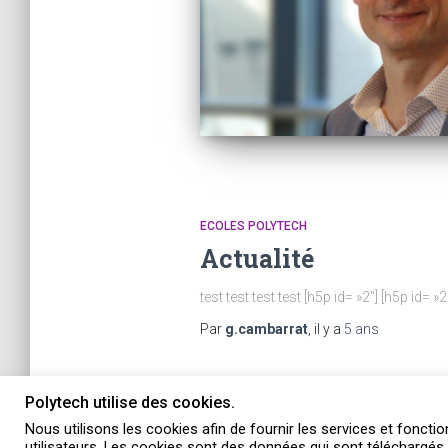
ECOLES POLYTECH
Actualité
test test test test [h5p id= »2″] [h5p id= »2
Par
g.cambarrat
, il y a
5 ans
Polytech utilise des cookies.
Nous utilisons les cookies afin de fournir les services et fonctio
utilisateurs. Les cookies sont des données qui sont téléchargés 