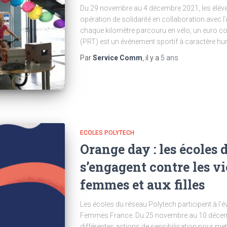
Du 29 novembre au 4 décembre 2021, les élève
opération de solidarité en collaboration avec l’
chaque kilomètre parcouru en vélo, un euro col
(PRT) est un événement sportif à caractère hu
Par
Service Comm
, il y a
5 ans
ECOLES POLYTECH
Orange day : les écoles
s’engagent contre les v
femmes et aux filles
Les écoles du réseau Polytech participent à 
Femmes France. Du 25 novembre au 10 décembr
différentes actions de sensibilisation pour mett