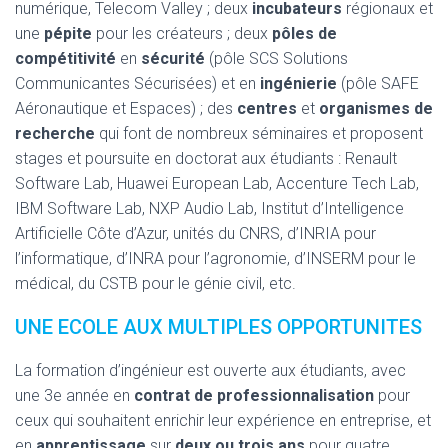
numérique, Telecom Valley ; deux
incubateurs
régionaux et
une
pépite
pour les créateurs ; deux
pôles de
compétitivité
en
sécurité
(pôle SCS Solutions
Communicantes Sécurisées) et en
ingénierie
(pôle SAFE
Aéronautique et Espaces) ; des
centres
et
organismes de
recherche
qui font de nombreux séminaires et proposent
stages et poursuite en doctorat aux étudiants : Renault
Software Lab, Huawei European Lab, Accenture Tech Lab,
IBM Software Lab, NXP Audio Lab, Institut d’Intelligence
Artificielle Côte d’Azur, unités du CNRS, d’INRIA pour
l’informatique, d’INRA pour l’agronomie, d’INSERM pour le
médical, du CSTB pour le génie civil, etc.
UNE ECOLE AUX MULTIPLES OPPORTUNITES
La formation d’ingénieur est ouverte aux étudiants, avec
une 3e année en
contrat de professionnalisation
pour
ceux qui souhaitent enrichir leur expérience en entreprise, et
en
apprentissage
sur
deux ou trois ans
pour quatre