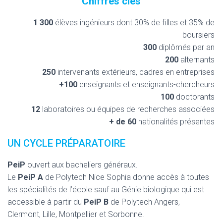
Chiffres clés
1 300
élèves ingénieurs dont 30% de filles et 35% de
boursiers
300
diplômés par an
200
alternants
250
intervenants extérieurs, cadres en entreprises
+100
enseignants et enseignants-chercheurs
100
doctorants
12
laboratoires ou équipes de recherches associées
+ de 60
nationalités présentes
UN CYCLE PRÉPARATOIRE
PeiP
ouvert aux bacheliers généraux.
Le
PeiP A
de Polytech Nice Sophia donne accès à toutes
les spécialités de l’école sauf au Génie biologique qui est
accessible à partir du
PeiP B
de Polytech Angers,
Clermont, Lille, Montpellier et Sorbonne.