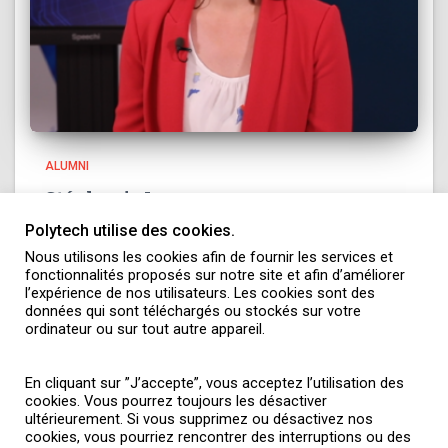
ALUMNI
Stéphanie Lopez
Polytech utilise des cookies.
Cheffe du projet de recherche Lungscreen IADiplômée en
2013Spécialité Mathématiques appliquées et
Nous utilisons les cookies afin de fournir les services et
fonctionnalités proposés sur notre site et afin d’améliorer
modélisation Quel a été votre parcours de formation
l’expérience de nos utilisateurs. Les cookies sont des
d’ingénieur à Polytech ? Après une prépa PCSI*/PSI**, j’ai
données qui sont téléchargés ou stockés sur votre
intégré l’une des écoles du réseau Polytech
Lire la suite
ordinateur ou sur tout autre appareil.
En cliquant sur ”J’accepte”, vous acceptez l’utilisation des
cookies. Vous pourrez toujours les désactiver
ultérieurement. Si vous supprimez ou désactivez nos
cookies, vous pourriez rencontrer des interruptions ou des
ACTUALITÉS
BROCHURES
PRESSE
INTRANET