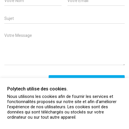
a
m
m
a
e
i
S
*
l
u
*
b
j
M
e
e
c
s
t
s
a
g
e
*
ENVOYER VOTRE MESSAGE
Polytech utilise des cookies.
Nous utilisons les cookies afin de fournir les services et
fonctionnalités proposés sur notre site et afin d’améliorer
Nos mécènes
l’expérience de nos utilisateurs. Les cookies sont des
données qui sont téléchargés ou stockés sur votre
(Liste des mécènes)
ordinateur ou sur tout autre appareil.