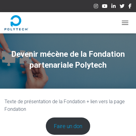
OUVRI
Devenir mécène de la Fondation
partenariale Polytech
Texte de présentation de la Fondation + lien vers la page
Fondation
Faire un don