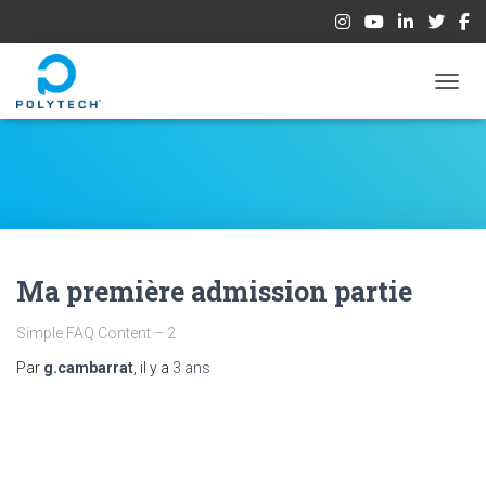
OUVRI
Ma première admission partie
Simple FAQ Content – 2
Par
g.cambarrat
, il y a
3 ans